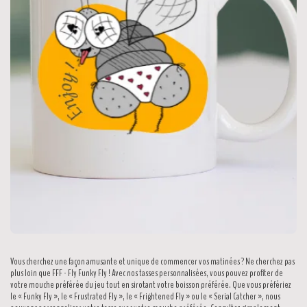
Vous cherchez une façon amusante et unique de commencer vos matinées ? Ne cherchez pas
plus loin que FFF - Fly Funky Fly ! Avec nos tasses personnalisées, vous pouvez profiter de
votre mouche préférée du jeu tout en sirotant votre boisson préférée. Que vous préfériez
le « Funky Fly », le « Frustrated Fly », le « Frightened Fly » ou le « Serial Catcher », nous