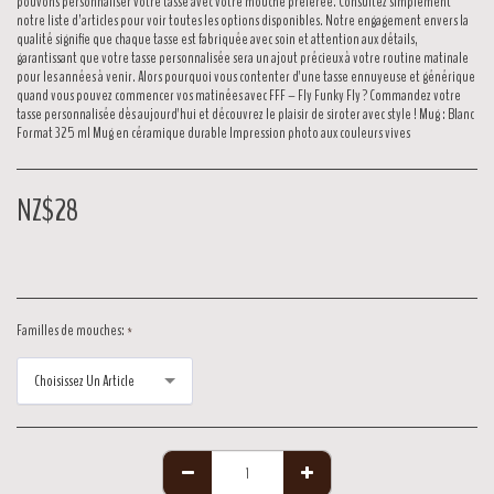
pouvons personnaliser votre tasse avec votre mouche préférée. Consultez simplement
notre liste d’articles pour voir toutes les options disponibles. Notre engagement envers la
qualité signifie que chaque tasse est fabriquée avec soin et attention aux détails,
garantissant que votre tasse personnalisée sera un ajout précieux à votre routine matinale
pour les années à venir. Alors pourquoi vous contenter d'une tasse ennuyeuse et générique
quand vous pouvez commencer vos matinées avec FFF – Fly Funky Fly ? Commandez votre
tasse personnalisée dès aujourd'hui et découvrez le plaisir de siroter avec style ! Mug : Blanc
Format 325 ml Mug en céramique durable Impression photo aux couleurs vives
NZ$
28
Familles de mouches:
*
Choisissez Un Article